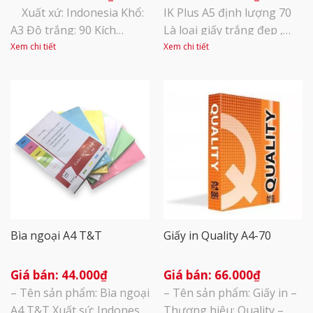
Xuất xứ: Indonesia Khổ:
IK Plus A5 định lượng 70
A3 Độ trắng: 90 Kích
Là loại giấy trắng đẹp ,
thước: A3 (297X420mm)
mịn, độ sắc nét cao, in 2
Xem chi tiết
Xem chi tiết
Quy cách đóng gói: 500
mặt không bị kẹt giấy
tờ/ram, 5 ram/thùng
Dùng để in, photocopy –
Thích hợp với tất cả các
loại máy in\phun, in laser
Kích thước: Khổ A5 140 x
210 mm Quy cách : 500 tờ/
1 ram [...]
Bìa ngoại A4 T&T
Giấy in Quality A4-70
44.000
₫
66.000
₫
– Tên sản phẩm: Bìa ngoại
– Tên sản phẩm: Giấy in –
A4 T&T Xuất sứ: Indonesia
Thương hiệu: Quality –