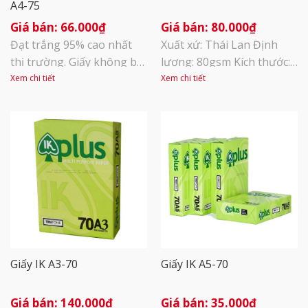
A4-75
66.000
₫
80.000
₫
Đạt trắng 95% cao nhất
Xuất xứ: Thái Lan Định
thị trường. Giấy không bụi
lượng: 80gsm Kích thước:
giúp đảm bảo sức khoẻ
Khổ A4 (210x297mm) Đơn
Xem chi tiết
Xem chi tiết
người sử dụng và tăng độ
vị tính: Ream Mục đích sử
bển của máy in, máy
dụng: Dùng trong việc in
photo và đa dạng mục
ấn, photocopy tại văn
đích sử dụng Định lượng
phòng
75g/m2
Giấy IK A3-70
Giấy IK A5-70
140.000
₫
35.000
₫