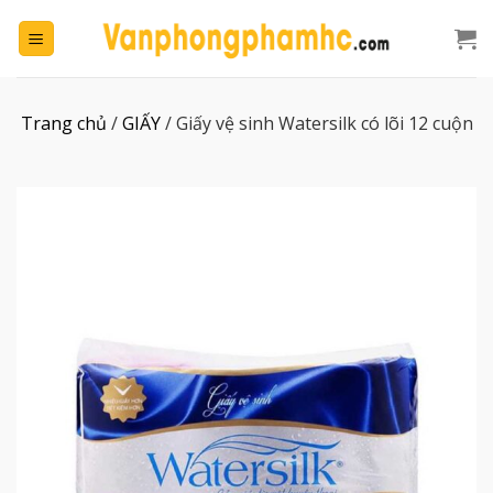
Chuyển
đến
nội
dung
Trang chủ
/
GIẤY
/
Giấy vệ sinh Watersilk có lõi 12 cuộn