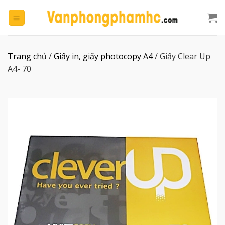
Chuyển
đến
nội
dung
Trang chủ
/
Giấy in, giấy photocopy A4
/
Giấy Clear Up
A4- 70