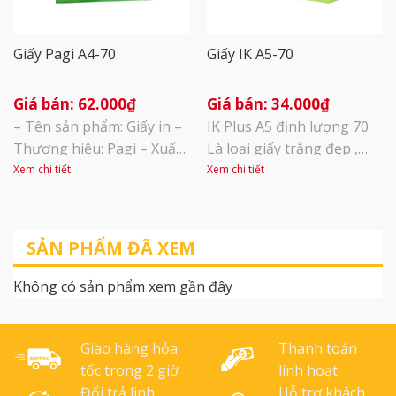
Giấy Pagi A4-70
Giấy IK A5-70
62.000
₫
34.000
₫
– Tên sản phẩm: Giấy in –
IK Plus A5 định lượng 70
Thương hiệu: Pagi – Xuất
Là loại giấy trắng đẹp ,
sứ: Việt Nam – Định
mịn, độ sắc nét cao, in 2
Xem chi tiết
Xem chi tiết
lượng: 70 gsm – Đơn vị
mặt không bị kẹt giấy
tính: 1 ream 500 tờ – A4: 1
Dùng để in, photocopy –
thùng 5 ream – Được
Thích hợp với tất cả các
SẢN PHẨM ĐÃ XEM
đóng gói bằng vỏ chống
loại máy in\phun, in laser
ẩm rất cao, giá thành lại
Kích thước: Khổ A5 140 x
Không có sản phẩm xem gần đây
rẻ hơn nhiều so với các
210 mm Quy cách : 500 tờ/
mặt hàng [...]
1 ram [...]
Giao hàng hỏa
Thanh toán
tốc trong 2 giờ
linh hoạt
Đổi trả linh
Hỗ trợ khách