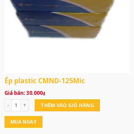
Ép plastic CMND-125Mic
30.000
₫
Ép plastic CMND-125Mic số lượng
THÊM VÀO GIỎ HÀNG
MUA NGAY