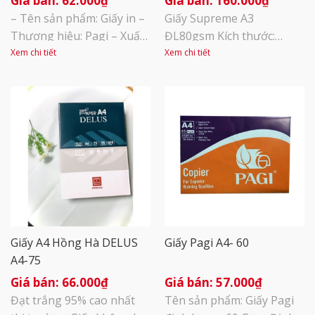
62.000
₫
160.000
₫
– Tên sản phẩm: Giấy in –
Giấy Supreme A3
Thương hiệu: Pagi – Xuất
ĐL80gsm Kích thước:
sứ: Việt Nam – Định
420x297mm Định lượng:
Xem chi tiết
Xem chi tiết
lượng: 70 gsm – Đơn vị
80gsm Đóng gói: 500
tính: 1 ream 500 tờ – A4: 1
tờ/tập, 5 tập/thùng Xuất
thùng 5 ream – Được
xứ: Thái Lan
đóng gói bằng vỏ chống
ẩm rất cao, giá thành lại
rẻ hơn nhiều so với các
mặt hàng [...]
Giấy A4 Hồng Hà DELUS
Giấy Pagi A4- 60
A4-75
66.000
₫
57.000
₫
Đạt trắng 95% cao nhất
Tên sản phẩm: Giấy Pagi