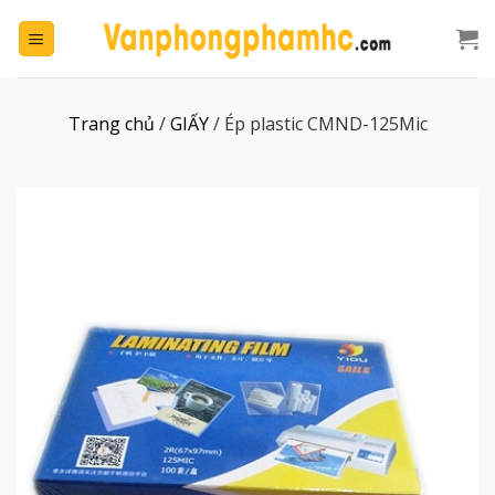
Chuyển
đến
nội
dung
Trang chủ
/
GIẤY
/
Ép plastic CMND-125Mic