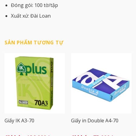
Đóng gói: 100 tờ/tập
Xuất xứ: Đài Loan
SẢN PHẨM TƯƠNG TỰ
Giấy IK A3-70
Giấy in Double A4-70