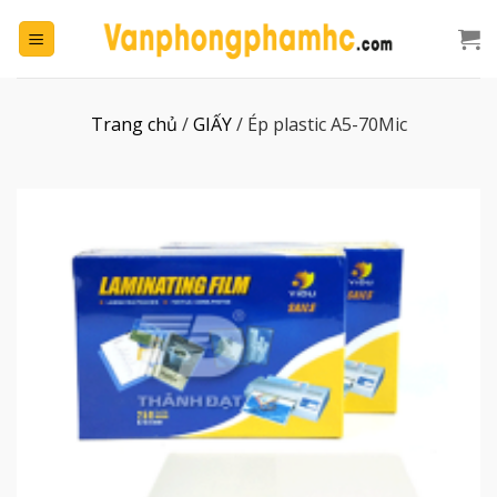
Chuyển
đến
nội
dung
Trang chủ
/
GIẤY
/
Ép plastic A5-70Mic