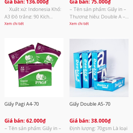
136.000
₫
75.000
₫
Xuất xứ: Indonesia Khổ:
– Tên sản phẩm: Giấy in –
A3 Độ trắng: 90 Kích
Thương hiệu: Double A –
thước: A3 (297X420mm)
Xuất sứ: Thái Lan – Định
Xem chi tiết
Xem chi tiết
Quy cách đóng gói: 500
lượng: 70gsm – Đơn vị
tờ/ram, 5 ram/thùng
tính: 1 ream 500 tờ – A4: 1
thùng 5 ream – Sử dụng
làm giấy in, photocopy
trong văn phòng hoặc gia
đình – Giấy được dùng để
viết, vẽ, bề [...]
Giấy Pagi A4-70
Giấy Double A5-70
62.000
₫
38.000
₫
– Tên sản phẩm: Giấy in –
Định lượng: 70gsm Là loại