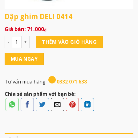
Dập ghim DELI 0414
71.000
₫
Dập ghim DELI 0414 số lượng
THÊM VÀO GIỎ HÀNG
MUA NGAY
Tư vấn mua hàng
0332 071 638
Chia sẻ sản phẩm với bạn bè: