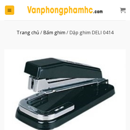
Chuyển
đến
nội
dung
Trang chủ
/
Bấm ghim
/
Dập ghim DELI 0414