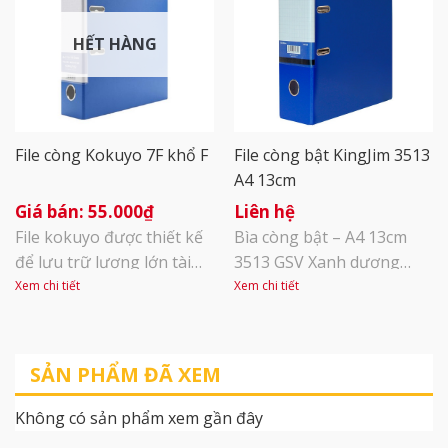
liệu với độ dày 40mm. Có
A5. Độ dày gáy 50mm cho
thể chứa 10 tờ [...]
khả năng lưu tối đa 300 tờ
HẾT HÀNG
giấy, bao [...]
File còng Kokuyo 7F khổ F
File còng bật KingJim 3513
A4 13cm
55.000
₫
Liên hệ
File kokuyo được thiết kế
Bìa còng bật – A4 13cm
để lưu trữ lượng lớn tài
3513 GSV Xanh dương
liệu. Kẹp nhựa chặn tài
Kích thước A4 thông dụng
Xem chi tiết
Xem chi tiết
liệu: là thiết kế độc quyền
phù hợp với kích cỡ của
của KOKUYO, giúp định vị
hầu hết các loại giấy tờ, tài
còng chắc chắn, không bị
liệu hiện nay, từ khổ giấy
SẢN PHẨM ĐÃ XEM
lệch khi đóng/ mở, thao
F4, A4, đến khổ nhỏ hơn
tác đơn giản. Mặt ngoài
A5. Độ dày gáy 50mm cho
Không có sản phẩm xem gần đây
được bao phủ bởi màng
khả năng lưu tối đa 300 tờ