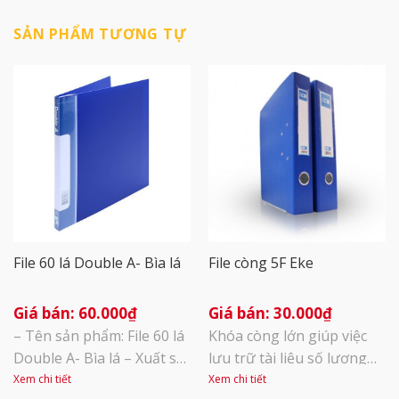
SẢN PHẨM TƯƠNG TỰ
File 60 lá Double A- Bìa lá
File còng 5F Eke
60.000
₫
30.000
₫
– Tên sản phẩm: File 60 lá
Khóa còng lớn giúp việc
Double A- Bìa lá – Xuất sứ:
lưu trữ tài liệu số lượng
Thái Lan – Kích thước:
lớn trở nên dễ dàng và
Xem chi tiết
Xem chi tiết