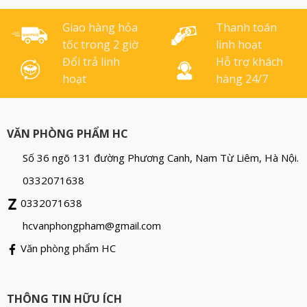
PP, thân thiện với môi
giấy, bao [...]
trường. Tem gáy [...]
Giao hàng hỏa
Thanh toán
tốc trong 2 giờ
linh hoạt
Đổi trả linh
Hỗ trợ khách
hoạt
hàng 24/7
VĂN PHÒNG PHẨM HC
Số 36 ngõ 131 đường Phương Canh, Nam Từ Liêm, Hà Nội.
0332071638
0332071638
hcvanphongpham@gmail.com
Văn phòng phẩm HC
THÔNG TIN HỮU ÍCH