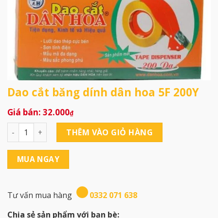
Dao cắt băng dính dân hoa 5F 200Y
32.000
₫
Dao cắt băng dính dân hoa 5F 200Y số lượng
THÊM VÀO GIỎ HÀNG
MUA NGAY
Tư vấn mua hàng
0332 071 638
Chia sẻ sản phẩm với bạn bè: