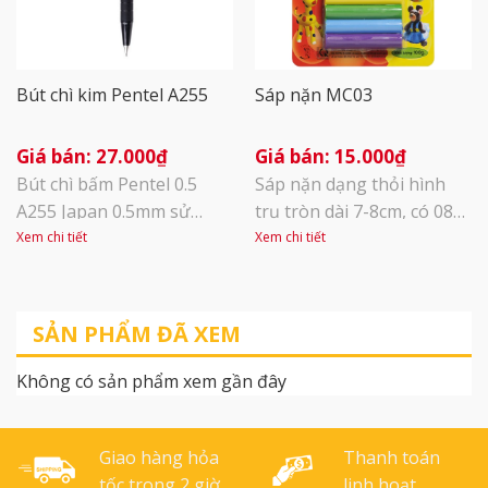
bám gây hỏng [...]
Bút chì kim Pentel A255
Sáp nặn MC03
27.000
₫
15.000
₫
Bút chì bấm Pentel 0.5
Sáp nặn dạng thỏi hình
A255 Japan 0.5mm sử
trụ tròn dài 7-8cm, có 08
dụng ngòi chì 0.5mm. Giữ
màu tươi sáng, được đóng
Xem chi tiết
Xem chi tiết
ngòi chì chắc chắn, không
trong vĩ định hình (blister
làm gãy ngòi chì và tắc bút
card), Sáp không dính tay,
như những loại thông
bề mặt sáp nhẵn. Bao bì
SẢN PHẨM ĐÃ XEM
thường khác. Hàng chính
ngoài được thiết kế theo
hãng Pentel Japan.
tông màu chủ đạo của
Không có sản phẩm xem gần đây
Colokit. Đóng gói: 10 thỏi
– màu/vỉ 72 vỉ/thùng
carton. Sáp mịn, mềm, [...]
Giao hàng hỏa
Thanh toán
tốc trong 2 giờ
linh hoạt