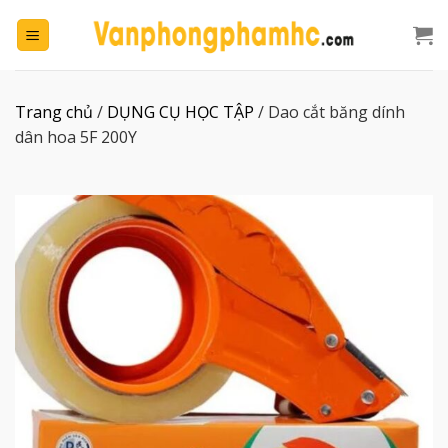
Chuyển
đến
nội
dung
Trang chủ
/
DỤNG CỤ HỌC TẬP
/
Dao cắt băng dính
dân hoa 5F 200Y