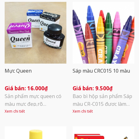
Mực Queen
Sáp màu CRC015 10 màu
16.000
₫
9.500
₫
Sản phẩm mực queen có
Bao bì hộp sản phẩm Sáp
màu mực đẹp,rõ
màu CR-C015 được làm
nét,không bị nhòe và bay
theo tông màu Colokit,
Xem chi tiết
Xem chi tiết
màu,giá thành rất hợp túi
thiết kế theo sở thích của
tiền học sinh,sinh viên.
các bé. 10 cây sáp có 10
Mực viết máy queen phù
màu (khác nhau) thông