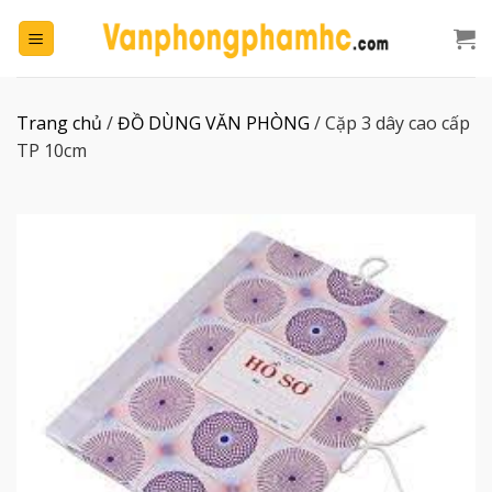
Chuyển
đến
nội
dung
Trang chủ
/
ĐỒ DÙNG VĂN PHÒNG
/
Cặp 3 dây cao cấp
TP 10cm