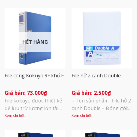
HẾT HÀNG
File còng Kokuyo 9F khổ F
File hở 2 cạnh Double
73.000
₫
2.500
₫
File kokuyo được thiết kế
– Tên sản phẩm : File hở 2
để lưu trữ lượng lớn tài
cạnh Double – Đóng gói:
liệu. Kẹp nhựa chặn tài
Túi 12 chiếc – Với thiết kế
Xem chi tiết
Xem chi tiết
liệu: là thiết kế độc quyền
hở 2 cạnh, thao tác lấy tài
của KOKUYO, giúp định vị
liệu, cất vào sẽ trở nên