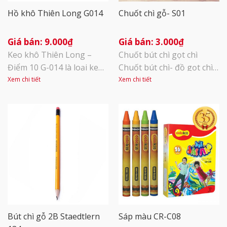
Hồ khô Thiên Long G014
Chuốt chì gỗ- S01
9.000
₫
3.000
₫
Keo khô Thiên Long –
Chuốt bút chì gọt chì
Điểm 10 G-014 là loại keo
Chuốt bút chì- đồ gọt chì-
chuyên dùng để dán giấy,
TL S-01 Thông số kĩ thuật
Xem chi tiết
Xem chi tiết
ở dạng khô, sử dụng
: Quy cách 40 cái (4 màu)/
thuận tiện, không lo bị
hộp PVC Kích thước 26.5 x
chảy, bám dính tay như
16.5 x 11.5 mm Chuốt bút
keo nước. Quy cách: 8g/
chì S-01 là dụng cụ hỗ trợ
cây, 1 hộp 30 cây Keo màu
đắc lực cho những người
trắng, có độ kết dính cao,
thường xuyên dùng bút
khô nhanh. Keo không
chì gỗ. Chuốt [...]
độc hại. [...]
Bút chì gỗ 2B Staedtlern
Sáp màu CR-C08