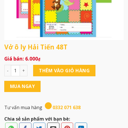
Vở ô ly Hải Tiến 48T
6.000
₫
Vở ô ly Hải Tiến 48T số lượng
THÊM VÀO GIỎ HÀNG
MUA NGAY
Tư vấn mua hàng
0332 071 638
Chia sẻ sản phẩm với bạn bè: