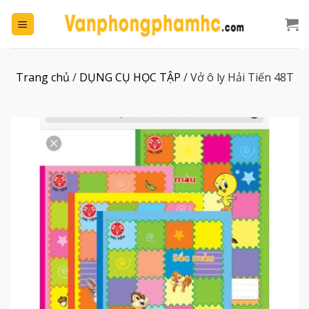
Chuyển
đến
nội
dung
Trang chủ
/
DỤNG CỤ HỌC TẬP
/
Vở ô ly Hải Tiến 48T