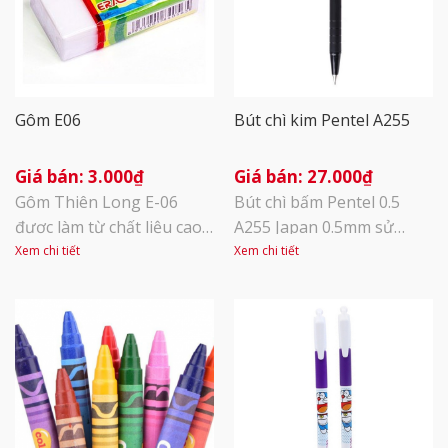
Gôm E06
Bút chì kim Pentel A255
3.000
₫
27.000
₫
Gôm Thiên Long E-06
Bút chì bấm Pentel 0.5
được làm từ chất liệu cao
A255 Japan 0.5mm sử
cấp, đáp ứng các chỉ tiêu
dụng ngòi chì 0.5mm. Giữ
Xem chi tiết
Xem chi tiết
an toàn cho phép, không
ngòi chì chắc chắn, không
có mùi khó chịu mang đến
làm gãy ngòi chì và tắc bút
sự an tâm cho người sử
như những loại thông
dụng. Gôm siêu mềm và
thường khác. Hàng chính
siêu dẻo, không bị cứng
hãng Pentel Japan.
khi sử dụng trong thời
gian dài. TÍNH NĂNG SẢN