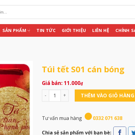
SẢN PHẨM
TIN TỨC
GIỚI THIỆU
LIÊN HỆ
CHÍNH S
Túi tết S01 cán bóng
11.000
₫
Túi tết S01 cán bóng số lượng
THÊM VÀO GIỎ HÀNG
Tư vấn mua hàng
0332 071 638
Chia sẻ sản phẩm với bạn bè: