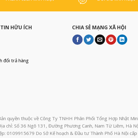
tờ/ream, 5 
TIN HỮU ÍCH
CHIA SẺ MẠNG XÃ HỘI
h đổi trả hàng
Bản quyền thuộc về Công Ty TNHH Phân Phối Tổng Hợp Nhật Min
Địa chỉ: Số 36 Ngõ 131, Đường Phương Canh, Nam Từ Liêm, Hà Nộ
ệp: 0109915679 Do Sở Kế hoạch & Đầu tư Thành Phố Hà Nội cấ