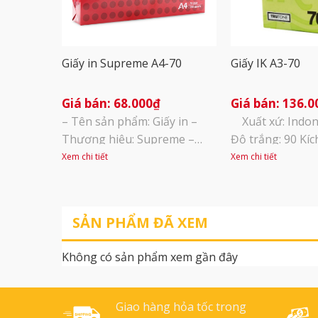
Giấy in Supreme A4-70
Giấy IK A3-70
68.000
₫
136.0
– Tên sản phẩm: Giấy in –
Xuất xứ: Indon
Thương hiệu: Supreme –
Độ trắng: 90 Kíc
Xuất sứ: Thái Lan – Định
(297X420mm) Q
Xem chi tiết
Xem chi tiết
lượng: 70 gsm – Đơn vị tính:
đóng gói: 500 tờ
1 ream 500 tờ – A4: 1 thùng 5
ram/thùng
ream – Giấy in văn phòng có
SẢN PHẨM ĐÃ XEM
độ trắng cao, sử dụng để in,
đóng thành cuốn, làm phiếu
Không có sản phẩm xem gần đây
thu chi, đặt [...]
Giao hàng hỏa tốc trong