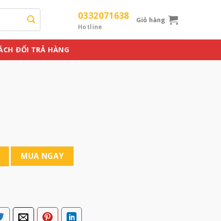
0332071638
Giỏ hàng
Hotline
ÁCH ĐỔI TRẢ HÀNG
MUA NGAY