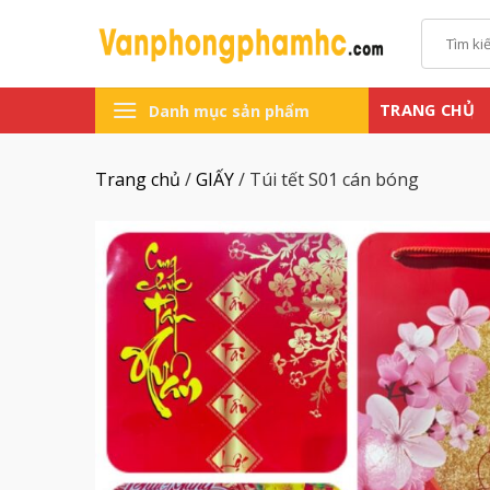
Chuyển
Tìm
đến
kiếm:
nội
dung
TRANG CHỦ
Danh mục sản phẩm
Trang chủ
/
GIẤY
/
Túi tết S01 cán bóng