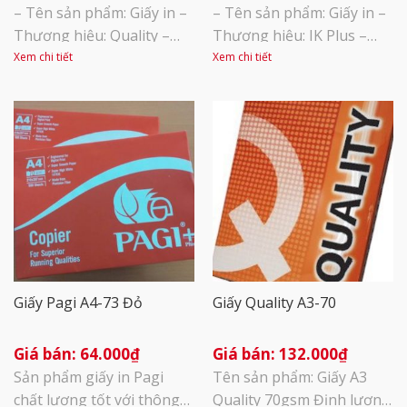
– Tên sản phẩm: Giấy in –
– Tên sản phẩm: Giấy in –
Thương hiệu: Quality –
Thương hiệu: IK Plus –
Xuất sứ: Thái Lan – Định
Xuất sứ: Indonexia – Định
Xem chi tiết
Xem chi tiết
lượng: 70 gsm – Đơn vị
lượng: 70gsm – Đơn vị
tính: 1 ream 500 tờ – A4: 1
tính: 1 ream 500 tờ – A4: 1
thùng 5 ream – Sử dụng
thùng 5 ream – Sử dụng
làm giấy in, photocopy
làm giấy in, photocopy
trong văn phòng hoặc gia
trong văn phòng hoặc gia
đình – Giấy đẹp, mịn và
đình – Giấy có độ dầy tốt,
láng
bề mặt láng [...]
Giấy Pagi A4-73 Đỏ
Giấy Quality A3-70
64.000
₫
132.000
₫
Sản phẩm giấy in Pagi
Tên sản phẩm: Giấy A3
chất lượng tốt với thông
Quality 70gsm Định lượng