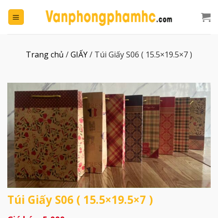
Chuyển
đến
nội
dung
Trang chủ
/
GIẤY
/
Túi Giấy S06 ( 15.5×19.5×7 )
Túi Giấy S06 ( 15.5×19.5×7 )