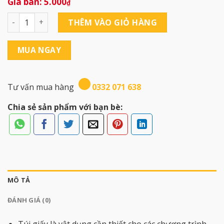
5.000
₫
Túi Giấy S06 ( 15.5x19.5x7 ) số lượng
THÊM VÀO GIỎ HÀNG
MUA NGAY
Tư vấn mua hàng
0332 071 638
Chia sẻ sản phẩm với bạn bè:
MÔ TẢ
ĐÁNH GIÁ (0)
Túi giấy là vật dụng cần thiết cho các chương trình