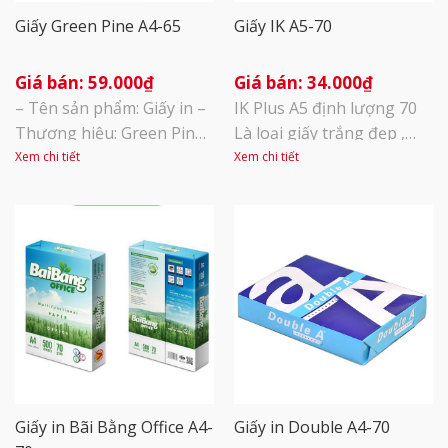
Giấy Green Pine A4-65
Giấy IK A5-70
59.000
₫
34.000
₫
– Tên sản phẩm: Giấy in –
IK Plus A5 định lượng 70
Thương hiệu: Green Pine
Là loại giấy trắng đẹp ,
– Xuất sứ: Indonexia –
mịn, độ sắc nét cao, in 2
Xem chi tiết
Xem chi tiết
Định lượng: 65 gsm – Đơn
mặt không bị kẹt giấy
vị tính: 1 ream 500 tờ – A4:
Dùng để in, photocopy –
1 thùng 5 ream – Sử dụng
Thích hợp với tất cả các
làm giấy in, photocopy
loại máy in\phun, in laser
trong văn phòng hoặc gia
Kích thước: Khổ A5 140 x
đình – Phù hợp cho văn
210 mm Quy cách : 500 tờ/
phòng photo tài [...]
1 ram [...]
Giấy in Bãi Bằng Office A4-
Giấy in Double A4-70