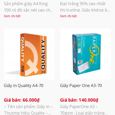
Sản phẩm giấy A4 King
Đạt trắng 95% cao nhất
100 có độ sắc nét cao cho
thị trường. Giấy không bụi
phép mực đồ tốt, tạo ra
giúp đảm bảo sức khoẻ
Xem chi tiết
Xem chi tiết
bản sao sắc nét như bản
người sử dụng và tăng độ
gốc. Bề mặt giấy King 100
bển của máy in, máy
nhẵn tạo sự tiếp xúc mực
photo và đa dạng mục
tốt và làm cho việc sao
đích sử dụng Định lượng
chép dễ dàng hơn, đặc
75g/m2
biệt là đối với các dòng
máy in, [...]
Giấy in Quality A4-70
Giấy Paper One A3-70
66.000
₫
140.000
₫
– Tên sản phẩm: Giấy in –
Giấy PaperOne A3 –
Thương hiệu: Quality –
70gsm : Loại giấy trắng