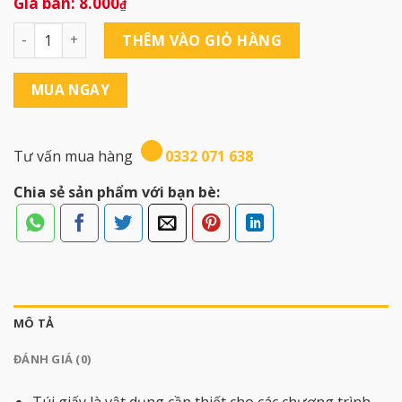
8.000
₫
Túi Giấy S03 ( 27x36x10 ) số lượng
THÊM VÀO GIỎ HÀNG
MUA NGAY
Tư vấn mua hàng
0332 071 638
Chia sẻ sản phẩm với bạn bè:
MÔ TẢ
ĐÁNH GIÁ (0)
Túi giấy là vật dụng cần thiết cho các chương trình