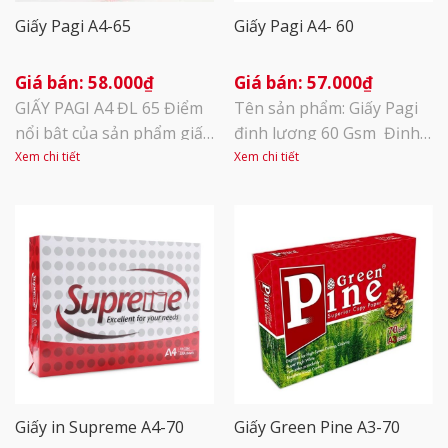
Giấy Pagi A4-65
Giấy Pagi A4- 60
58.000
₫
57.000
₫
GIẤY PAGI A4 ĐL 65 Điểm
Tên sản phẩm: Giấy Pagi
nổi bật của sản phẩm giấy
định lượng 60 Gsm Định
Pagi là có chất lượng
lượng: 60gms Độ trắng:
Xem chi tiết
Xem chi tiết
tương đương với các sản
90% Kích thước: A4
phẩm photocopy cao cấp
(210x297mm) Quy cách
đang có trên thị trường
đóng gói: 500 tờ/ram, 5
Việt Nam. Khả năng bắt
ram/bó có màng co
mực cao cho phép in,
photocopy ra những văn
bản, hình ảnh đẹp, có độ
sắc nét cao. Bề [...]
Giấy in Supreme A4-70
Giấy Green Pine A3-70