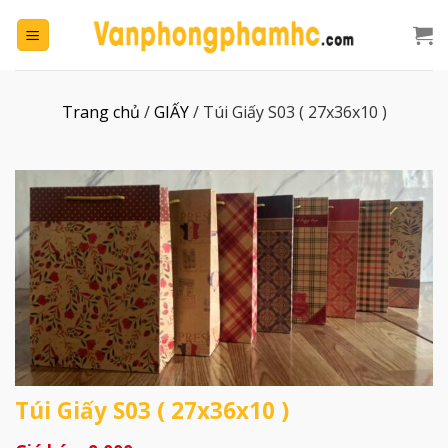
Chuyển
đến
nội
dung
Trang chủ
/
GIẤY
/
Túi Giấy S03 ( 27x36x10 )
Túi Giấy S03 ( 27x36x10 )