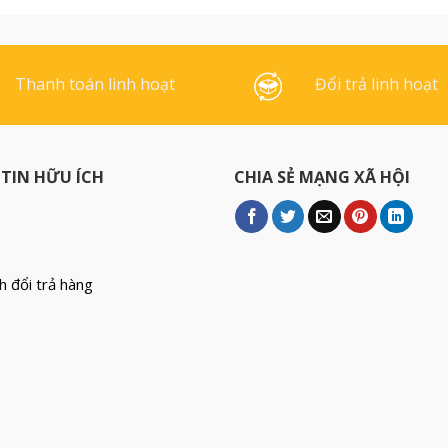
bày thông tin sản phẩm,
phòng cũng 
thực đơn… Trong suốt hai
Xóa kéo bền [
mặt nên [...]
Thanh toán linh hoạt
Đổi trả linh hoạt
TIN HỮU ÍCH
CHIA SẺ MẠNG XÃ HỘI
h đổi trả hàng