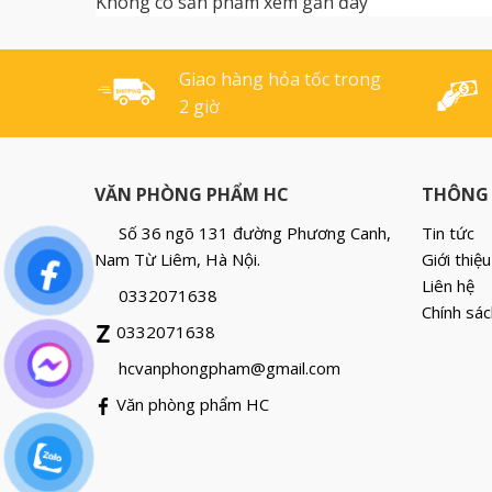
Không có sản phẩm xem gần đây
cứng cáp và có độ bền cao
mang lại sự [...]
Giao hàng hỏa tốc trong
2 giờ
VĂN PHÒNG PHẨM HC
THÔNG 
Số 36 ngõ 131 đường Phương Canh,
Tin tức
Nam Từ Liêm, Hà Nội.
Giới thiệu
Liên hệ
0332071638
Chính sác
0332071638
hcvanphongpham@gmail.com
Văn phòng phẩm HC