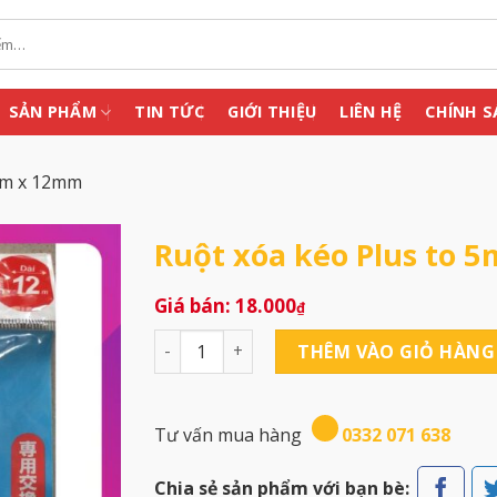
SẢN PHẨM
TIN TỨC
GIỚI THIỆU
LIÊN HỆ
CHÍNH S
mm x 12mm
Ruột xóa kéo Plus to
18.000
₫
Ruột xóa kéo Plus to 5mm x 12mm số lượ
THÊM VÀO GIỎ HÀNG
Tư vấn mua hàng
0332 071 638
Chia sẻ sản phẩm với bạn bè: