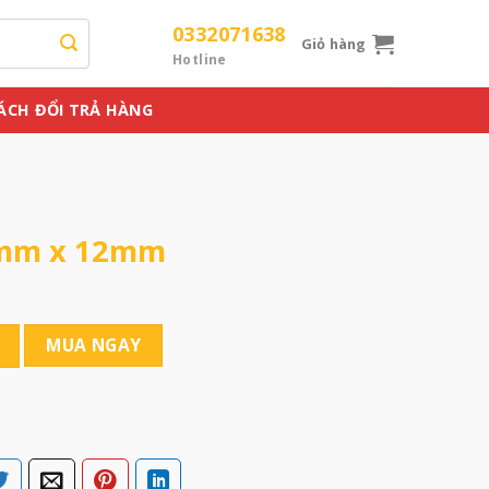
0332071638
Giỏ hàng
Hotline
ÁCH ĐỔI TRẢ HÀNG
 5mm x 12mm
ng
MUA NGAY