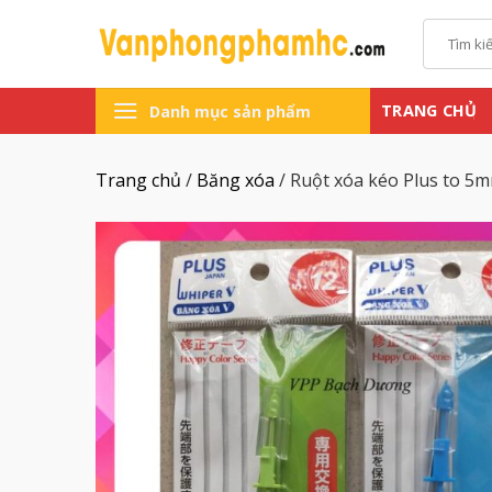
Chuyển
Tìm
đến
kiếm:
nội
dung
TRANG CHỦ
Danh mục sản phẩm
Trang chủ
/
Băng xóa
/
Ruột xóa kéo Plus to 5