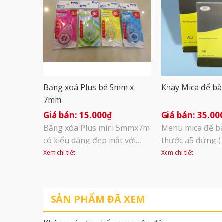
Băng xoá Plus bé 5mm x
Khay Mica để bà
7mm
15.000
₫
35.00
Băng xóa Plus mini 5mmx7m
Menu mica để bà
có kiểu dáng đẹp mắt với
thước a5 đứng 
phần thân bút được thiết kế
Chất liệu mica t
Xem chi tiết
Xem chi tiết
bo tròn, nhỏ gọn và vừa vặn
bằng nhựa, cắm
tay cầm, giúp bạn dễ dàng
làm menu để bà
điều khiển được bút xóa
chọn món, bên 
SẢN PHẨM ĐÃ XEM
Băng xóa được làm bằng
tờ giấy a5 2 mặt
chất liệu nhựa trong suốt,