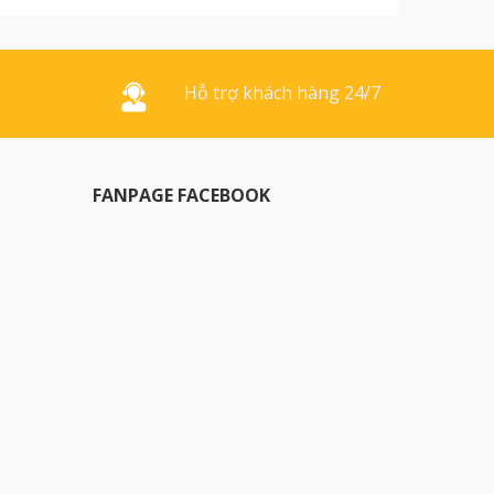
như trường học
...]
Hỗ trợ khách hàng 24/7
FANPAGE FACEBOOK