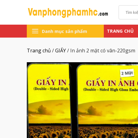
Chuyển
Tìm
đến
kiếm:
nội
dung
TRANG CHỦ
Danh mục sản phẩm
Trang chủ
/
GIẤY
/
In ảnh 2 mặt có vân-220gsm