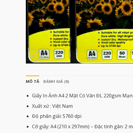
MÔ TẢ
ĐÁNH GIÁ (0)
Giấy In Ảnh A4 2 Mặt Có Vân ĐL 220gsm Mạ
Xuất xứ : Việt Nam
Độ phân giải: 5760 dpi
Cỡ giấy: A4 (210 x 297mm) – Đặc tính gân: 2 