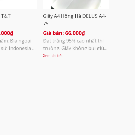
4 T&T
Giấy A4 Hồng Hà DELUS A4-
75
.000
₫
66.000
₫
hẩm: Bìa ngoại
Đạt trắng 95% cao nhất thị
sứ: Indonesia –
trường. Giấy không bụi giúp
 160gsm – Đóng
đảm bảo sức khoẻ người sử
Xem chi tiết
tập – Mịn và dày
dụng và tăng độ bển của
ắc: Biển- Cốm-
máy in, máy photo và đa
- Trắng
dạng mục đích sử dụng Định
lượng 75g/m2