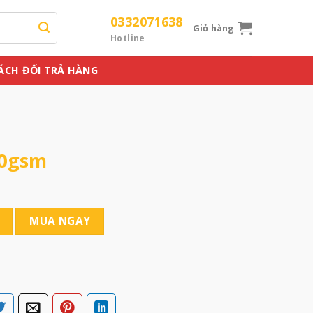
0332071638
Giỏ hàng
Hotline
ÁCH ĐỔI TRẢ HÀNG
20gsm
MUA NGAY