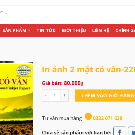
SẢN PHẨM
TIN TỨC
GIỚI THIỆU
LIÊN HỆ
CHÍNH S
In ảnh 2 mặt có vân-2
80.000
₫
In ảnh 2 mặt có vân-220gsm số lượng
THÊM VÀO GIỎ HÀNG
Tư vấn mua hàng
0332 071 638
Chia sẻ sản phẩm với bạn bè: