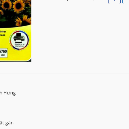
nh Hưng
mặt gân