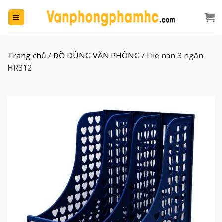
Chuyển
đến
nội
dung
Trang chủ
/
ĐỒ DÙNG VĂN PHÒNG
/
File nan 3 ngăn
HR312