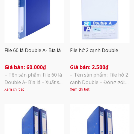
File 60 lá Double A- Bìa lá
File hở 2 cạnh Double
60.000
₫
2.500
₫
– Tên sản phẩm: File 60 lá
– Tên sản phẩm : File hở 2
Double A- Bìa lá – Xuất sứ:
cạnh Double – Đóng gói:
Thái Lan – Kích thước:
Túi 12 chiếc – Với thiết kế
Xem chi tiết
Xem chi tiết
24x31x3.5cm – Vật liệu PP
hở 2 cạnh, thao tác lấy tài
đặc biệt chịu va đập cao –
liệu, cất vào sẽ trở nên
Các lá có độ cao, dày dặn,
đơn giản hơn – Bảo vệ tài
lá dễ tách miệng để lưu tài
liệu tối ưu – Màu trắng
liệu với độ dày 40mm. Có
giúp người dùng quan sát