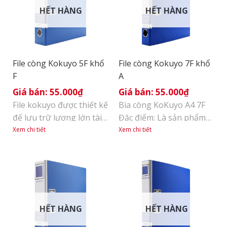
HẾT HÀNG
HẾT HÀNG
File còng Kokuyo 5F khổ
File còng Kokuyo 7F khổ
F
A
55.000
₫
55.000
₫
File kokuyo được thiết kế
Bìa còng KoKuyo A4 7F
để lưu trữ lượng lớn tài
Đặc điểm: Là sản phẩm
liệu. Kẹp nhựa chặn tài
rất thông dụng trong
Xem chi tiết
Xem chi tiết
liệu: là thiết kế độc quyền
văn phòng với công
của KOKUYO, giúp định
dụng lưu giữ hồ sơ, file
vị còng chắc chắn, không
chứng từ giấy các loại.
bị lệch khi đóng/ mở,
Thiết kế khóa còng lớn
thao tác đơn giản. Mặt
giúp việc lưu trữ và bảo
ngoài được bao phủ bởi
quản tài liệu với số lượng
HẾT HÀNG
HẾT HÀNG
màng PP, thân thiện với
lớn trở nên dễ dàng hơn.