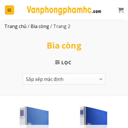
Chuyển
đến
nội
dung
Trang chủ
/
Bìa còng
/
Trang 2
Bìa còng
LỌC