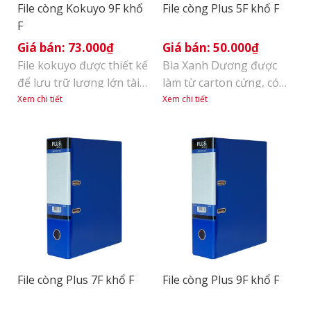
File còng Kokuyo 9F khổ
File còng Plus 5F khổ F
F
73.000
₫
50.000
₫
File kokuyo được thiết kế
Bìa Xanh Dương được
để lưu trữ lượng lớn tài
làm từ carton cứng, có
liệu. Kẹp nhựa chặn tài
độ bền cao, chịu va đập
Xem chi tiết
Xem chi tiết
liệu: là thiết kế độc quyền
tốt. Vải PVC bọc ngoài
của KOKUYO, giúp định
mềm mại, không thấm
vị còng chắc chắn, không
nước, dễ dàng làm sạch
bị lệch khi đóng/ mở,
lau chùi, giúp sắp xếp tài
thao tác đơn giản. Mặt
liệu dễ dàng, mang lại sự
ngoài được bao phủ bởi
gọn gàng cho xấp tài liệu
màng PP, thân thiện với
của bạn. Khóa còng là
môi trường. Tem gáy [...]
kim loại phủ [...]
File còng Plus 7F khổ F
File còng Plus 9F khổ F