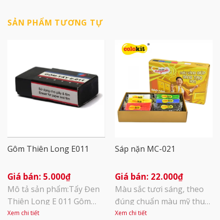
SẢN PHẨM TƯƠNG TỰ
Gôm Thiên Long E011
Sáp nặn MC-021
5.000
₫
22.000
₫
Mô tả sản phẩm:Tẩy Đen
Màu sắc tươi sáng, theo
Thiên Long E 011 Gôm
đúng chuẩn màu mỹ thuật
Tẩy Sạch và Mềm Xuất xứ
cơ bản. Đặc biệt sáp nặn
Xem chi tiết
Xem chi tiết