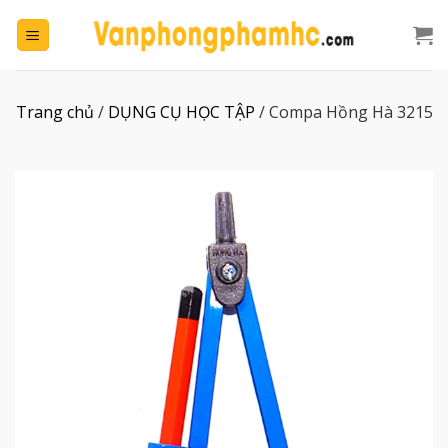
Chuyển
đến
nội
dung
Trang chủ
/
DỤNG CỤ HỌC TẬP
/
Compa Hồng Hà 3215