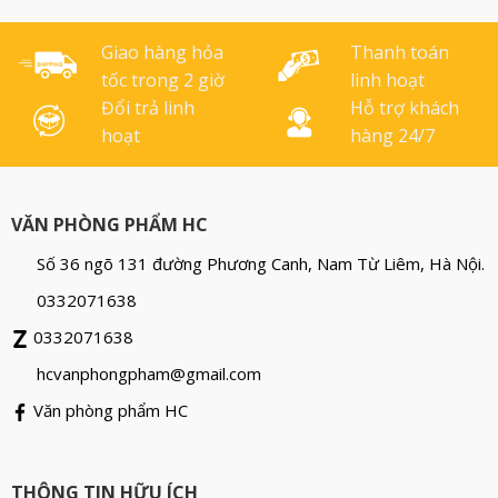
ảnh ngộ nghĩnh, phù [...]
Ruột bút HB với ưu điểm
cho [...]
Giao hàng hỏa
Thanh toán
tốc trong 2 giờ
linh hoạt
Đổi trả linh
Hỗ trợ khách
hoạt
hàng 24/7
VĂN PHÒNG PHẨM HC
Số 36 ngõ 131 đường Phương Canh, Nam Từ Liêm, Hà Nội.
0332071638
0332071638
hcvanphongpham@gmail.com
Văn phòng phẩm HC
THÔNG TIN HỮU ÍCH