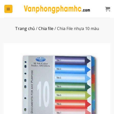
Chuyển
đến
nội
dung
Trang chủ
/
Chia file
/
Chia File nhựa 10 màu