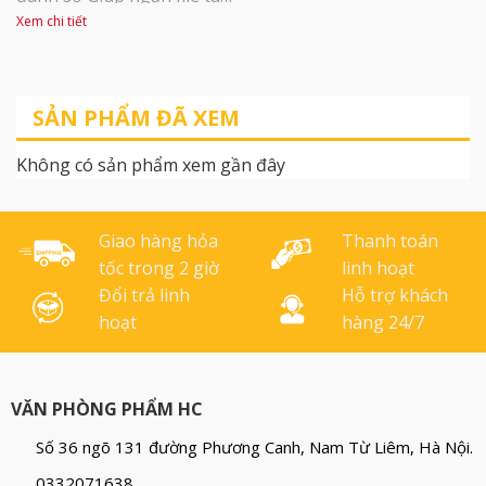
liệu được dễ dàng
Xem chi tiết
SẢN PHẨM ĐÃ XEM
Không có sản phẩm xem gần đây
Giao hàng hỏa
Thanh toán
tốc trong 2 giờ
linh hoạt
Đổi trả linh
Hỗ trợ khách
hoạt
hàng 24/7
VĂN PHÒNG PHẨM HC
Số 36 ngõ 131 đường Phương Canh, Nam Từ Liêm, Hà Nội.
0332071638