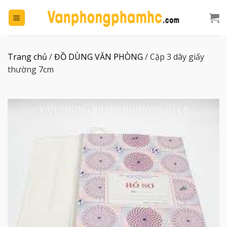
Chuyển
đến
nội
dung
Trang chủ
/
ĐỒ DÙNG VĂN PHÒNG
/
Cặp 3 dây giấy
thường 7cm