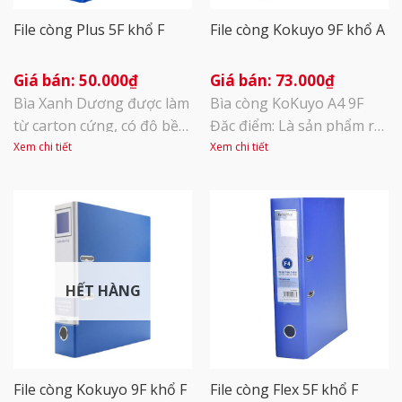
File còng Plus 5F khổ F
File còng Kokuyo 9F khổ A
50.000
₫
73.000
₫
Bìa Xanh Dương được làm
Bìa còng KoKuyo A4 9F
từ carton cứng, có độ bền
Đặc điểm: Là sản phẩm rất
cao, chịu va đập tốt. Vải
thông dụng trong văn
Xem chi tiết
Xem chi tiết
PVC bọc ngoài mềm mại,
phòng với công dụng lưu
không thấm nước, dễ
giữ hồ sơ, file chứng từ
dàng làm sạch lau chùi,
giấy các loại. Thiết kế
giúp sắp xếp tài liệu dễ
khóa còng lớn giúp việc
dàng, mang lại sự gọn
lưu trữ và bảo quản tài
gàng cho xấp tài liệu của
liệu với số lượng lớn trở
HẾT HÀNG
bạn. Khóa còng là kim loại
nên dễ dàng hơn. Là thiết
phủ [...]
kế [...]
File còng Kokuyo 9F khổ F
File còng Flex 5F khổ F